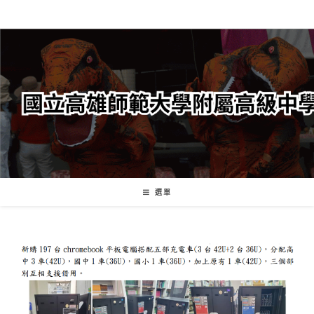
跳
轉
至
主
要
內
容
選單