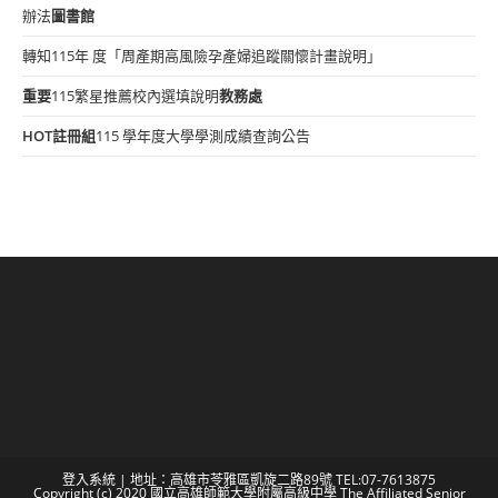
辦法
圖書館
轉知115年 度「周產期高風險孕產婦追蹤關懷計畫說明」
重要
115繁星推薦校內選填說明
教務處
HOT
註冊組
115 學年度大學學測成績查詢公告
登入系統
| 地址：高雄市苓雅區凱旋二路89號 TEL:07-7613875
Copyright (c) 2020 國立高雄師範大學附屬高級中學 The Affiliated Senior