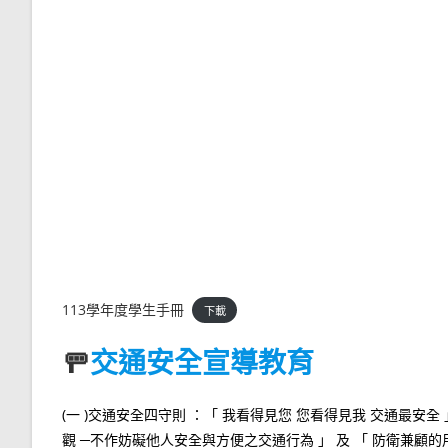
113學年度學生手冊
下載
🚥
交通安全宣導教育
(一 )交通安全四守則 ：「 我看得見您 您看得見我 交通最安
觀 ─不作妨礙他人安全與方便之交通行為 」 及 「 防衛兼顧