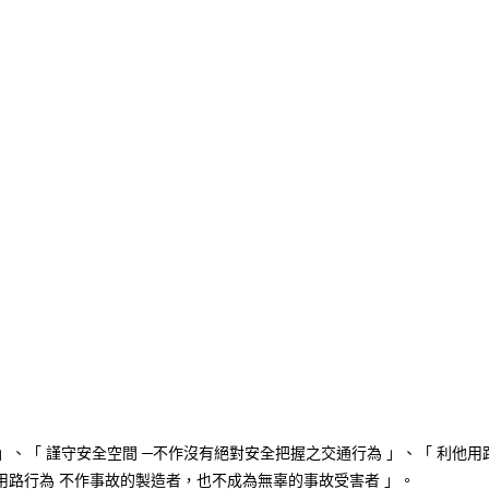
全 」、「 謹守安全空間 ─不作沒有絕對安全把握之交通行為 」、「 利他用
的用路行為 不作事故的製造者，也不成為無辜的事故受害者 」。