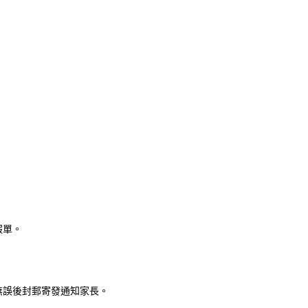
假單。
無誤後封郵寄發通知家長。