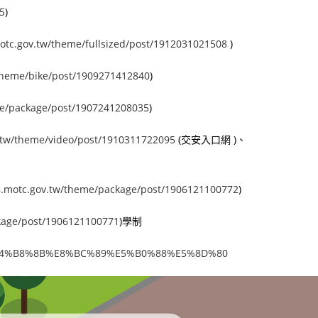
5
)
otc.gov.tw/theme/fullsized/post/1912031021508
)
/theme/bike/post/1909271412840
)
me/package/post/1907241208035
)
v.tw/theme/video/post/1910311722095
(交安入口網 )、
68.motc.gov.tw/theme/package/post/1906121100772
)
ckage/post/1906121100771
)學制
m/#%E4%B8%8B%E8%BC%89%E5%B0%88%E5%8D%80