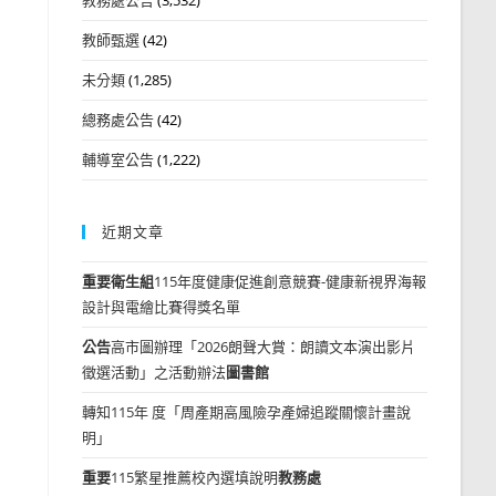
教師甄選
(42)
未分類
(1,285)
總務處公告
(42)
輔導室公告
(1,222)
近期文章
重要
衛生組
115年度健康促進創意競賽-健康新視界海報
設計與電繪比賽得獎名單
公告
高市圖辦理「2026朗聲大賞：朗讀文本演出影片
徵選活動」之活動辦法
圖書館
轉知115年 度「周產期高風險孕產婦追蹤關懷計畫說
明」
重要
115繁星推薦校內選填說明
教務處