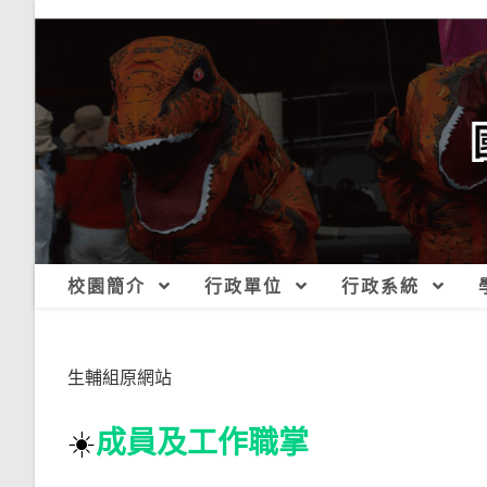
跳
轉
至
主
要
內
容
校園簡介
行政單位
行政系統
生輔組原網站
☀️
成員及工作職掌