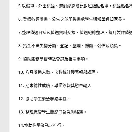
5.以假單、外出紀錄、遲到紀錄簿比對班級點名單，紀錄點名
6. 登錄各類獎懲、公告之並印製懲處學生通知單通知家長。
7.整理值週日誌及值週資料交接、值週紀錄整理，每月製作值
8. 拾金不昧失物分類、登記、整理、歸類、公佈及頒獎。
9. 協助服務學習時數登錄及相關事項。
10. 八月獎懲人數、次數統計製表報部處理。
11. 期末德性成績、導師簽報獎懲單輸入。
12. 協助學生緊急聯絡事宜。
13. 整理保管學生簡歷冊緊急聯絡簿。
14.協助性平業務之推行。