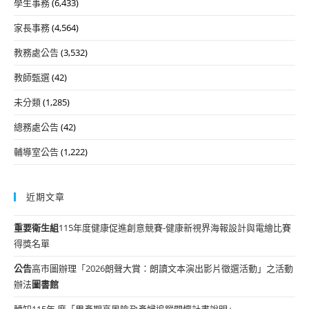
學生事務
(6,433)
家長事務
(4,564)
教務處公告
(3,532)
教師甄選
(42)
未分類
(1,285)
總務處公告
(42)
輔導室公告
(1,222)
近期文章
重要
衛生組
115年度健康促進創意競賽-健康新視界海報設計與電繪比賽
得獎名單
公告
高市圖辦理「2026朗聲大賞：朗讀文本演出影片徵選活動」之活動
辦法
圖書館
轉知115年 度「周產期高風險孕產婦追蹤關懷計畫說明」