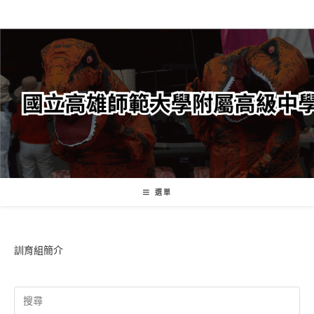
跳
轉
至
主
要
內
容
選單
訓育組簡介
Search
for: