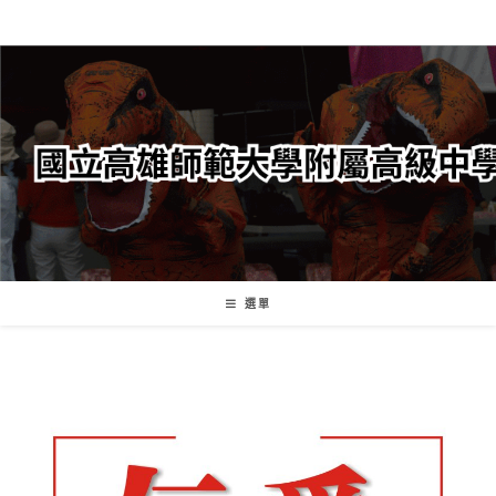
跳
轉
至
主
要
內
容
選單