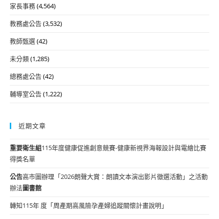
家長事務
(4,564)
教務處公告
(3,532)
教師甄選
(42)
未分類
(1,285)
總務處公告
(42)
輔導室公告
(1,222)
近期文章
重要
衛生組
115年度健康促進創意競賽-健康新視界海報設計與電繪比賽
得獎名單
公告
高市圖辦理「2026朗聲大賞：朗讀文本演出影片徵選活動」之活動
辦法
圖書館
轉知115年 度「周產期高風險孕產婦追蹤關懷計畫說明」