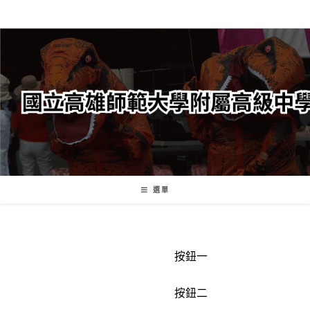
跳
轉
至
主
要
內
容
選單
按鈕一
按鈕二