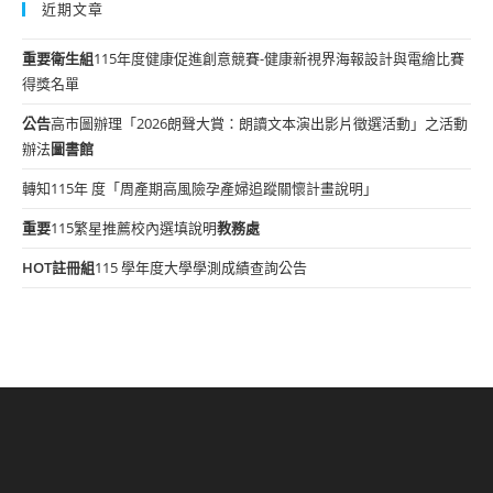
近期文章
重要
衛生組
115年度健康促進創意競賽-健康新視界海報設計與電繪比賽
得獎名單
公告
高市圖辦理「2026朗聲大賞：朗讀文本演出影片徵選活動」之活動
辦法
圖書館
轉知115年 度「周產期高風險孕產婦追蹤關懷計畫說明」
重要
115繁星推薦校內選填說明
教務處
HOT
註冊組
115 學年度大學學測成績查詢公告