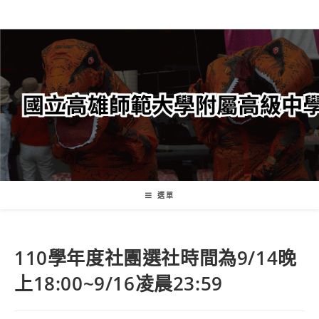
跳
轉
至
主
要
內
容
選單
110學年度社團選社時間為9/14晚
上18:00~9/16凌晨23:59