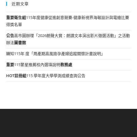
近期文章
重要
衛生組
115年度健康促進創意競賽-健康新視界海報設計與電繪比賽
得獎名單
公告
高市圖辦理「2026朗聲大賞：朗讀文本演出影片徵選活動」之活動
辦法
圖書館
轉知115年 度「周產期高風險孕產婦追蹤關懷計畫說明」
重要
115繁星推薦校內選填說明
教務處
HOT
註冊組
115 學年度大學學測成績查詢公告