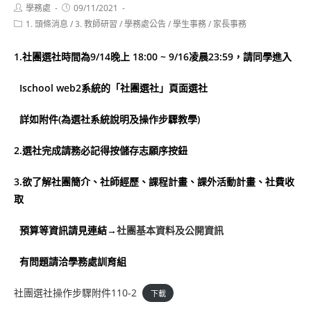
Post
Post
學務處
09/11/2021
author:
published:
Post
1. 頭條消息
/
3. 教師研習
/
學務處公告
/
學生事務
/
家長事務
category:
1.
社團選社時間為9/14晚上 18:00 ~ 9/16凌晨23:59，請同學進入
Ischool web2
系統的「社團選社」頁面選社
詳如附件(為選社系統說明及操作步驟教學)
2.
選社完成請務必記得按儲存志願序按鈕
3.
欲了解社團簡介、社師經歷、課程計畫、課外活動計畫、社費收
取
預算等資訊請見連結→
社團基本資料及公開資訊
有問題請洽學務處訓育組
社團選社操作步驟附件110-2
下載