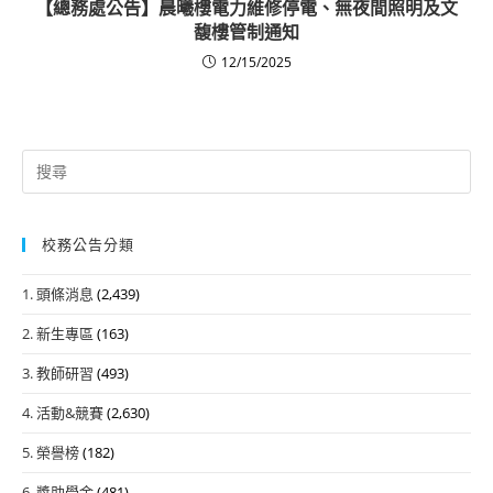
【總務處公告】晨曦樓電力維修停電、無夜間照明及文
馥樓管制通知
12/15/2025
Search
for:
校務公告分類
1. 頭條消息
(2,439)
2. 新生專區
(163)
3. 教師研習
(493)
4. 活動&競賽
(2,630)
5. 榮譽榜
(182)
6. 獎助學金
(481)