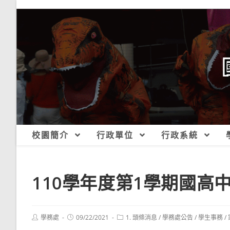
跳
轉
至
主
要
內
容
校園簡介
行政單位
行政系統
110學年度第1學期國高
Post
Post
Post
學務處
09/22/2021
1. 頭條消息
/
學務處公告
/
學生事務
/
author:
published:
category: