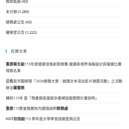
教師甄選
(42)
未分類
(1,285)
總務處公告
(42)
輔導室公告
(1,222)
近期文章
重要
衛生組
115年度健康促進創意競賽-健康新視界海報設計與電繪比賽
得獎名單
公告
高市圖辦理「2026朗聲大賞：朗讀文本演出影片徵選活動」之活動
辦法
圖書館
轉知115年 度「周產期高風險孕產婦追蹤關懷計畫說明」
重要
115繁星推薦校內選填說明
教務處
HOT
註冊組
115 學年度大學學測成績查詢公告