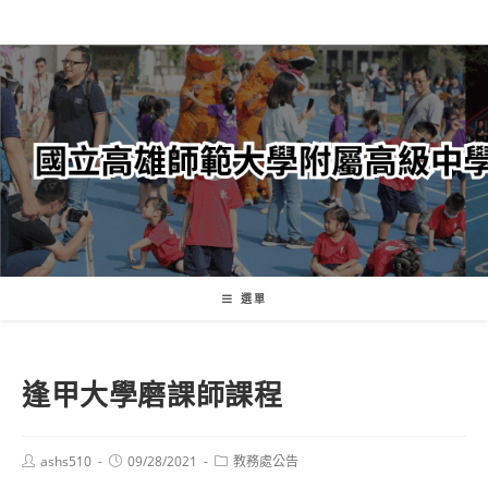
跳
轉
至
主
要
內
容
選單
逢甲大學磨課師課程
Post
Post
Post
ashs510
09/28/2021
教務處公告
author:
published:
category: