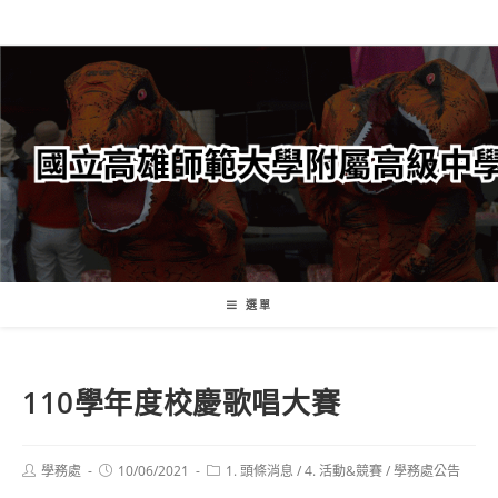
跳
轉
至
主
要
內
容
選單
110學年度校慶歌唱大賽
Post
Post
Post
學務處
10/06/2021
1. 頭條消息
/
4. 活動&競賽
/
學務處公告
author:
published:
category: