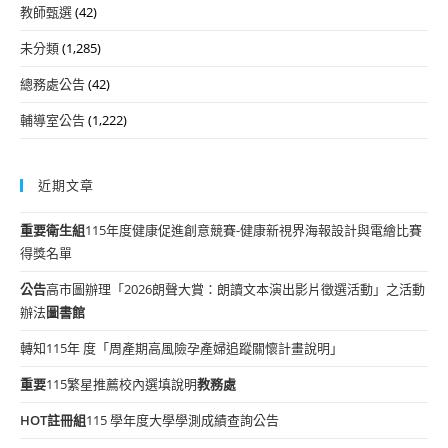
教師甄選
(42)
未分類
(1,285)
總務處公告
(42)
輔導室公告
(1,222)
近期文章
重要
衛生組
115年度健康促進創意競賽-健康新視界海報設計與電繪比賽
得獎名單
公告
高市圖辦理「2026朗聲大賞：朗讀文本演出影片徵選活動」之活動
辦法
圖書館
轉知115年 度「周產期高風險孕產婦追蹤關懷計畫說明」
重要
115繁星推薦校內選填說明
教務處
HOT
註冊組
115 學年度大學學測成績查詢公告