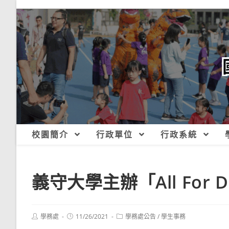
跳
轉
至
主
要
內
容
校園簡介
行政單位
行政系統
義守大學主辦「All For 
Post
Post
Post
學務處
11/26/2021
學務處公告
/
學生事務
author:
published:
category: