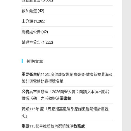
教師甄選
(42)
未分類
(1,285)
總務處公告
(42)
輔導室公告
(1,222)
近期文章
重要
衛生組
115年度健康促進創意競賽-健康新視界海報
設計與電繪比賽得獎名單
公告
高市圖辦理「2026朗聲大賞：朗讀文本演出影片
徵選活動」之活動辦法
圖書館
轉知115年 度「周產期高風險孕產婦追蹤關懷計畫說
明」
重要
115繁星推薦校內選填說明
教務處