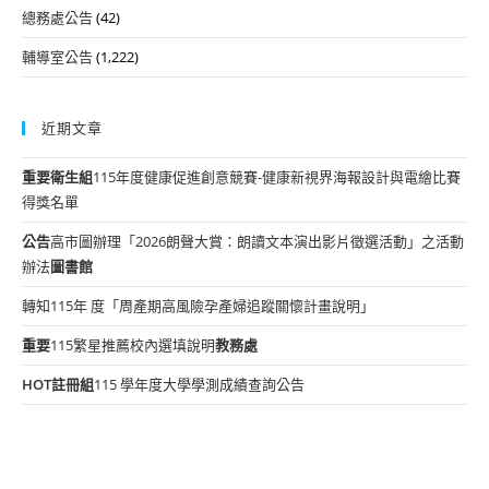
總務處公告
(42)
輔導室公告
(1,222)
近期文章
重要
衛生組
115年度健康促進創意競賽-健康新視界海報設計與電繪比賽
得獎名單
公告
高市圖辦理「2026朗聲大賞：朗讀文本演出影片徵選活動」之活動
辦法
圖書館
轉知115年 度「周產期高風險孕產婦追蹤關懷計畫說明」
重要
115繁星推薦校內選填說明
教務處
HOT
註冊組
115 學年度大學學測成績查詢公告