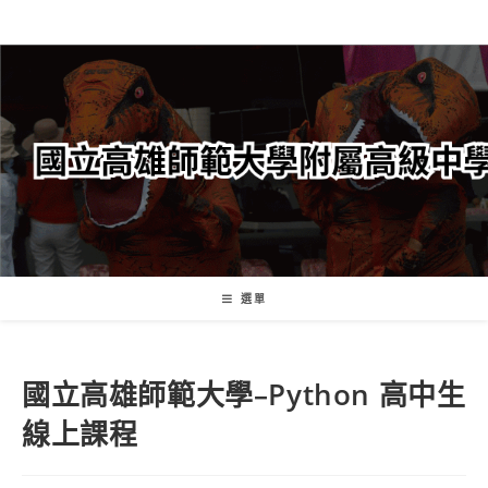
跳
轉
至
主
要
內
容
選單
國立高雄師範大學–Python 高中生
線上課程