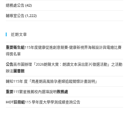
總務處公告
(42)
輔導室公告
(1,222)
近期文章
重要
衛生組
115年度健康促進創意競賽-健康新視界海報設計與電繪比賽
得獎名單
公告
高市圖辦理「2026朗聲大賞：朗讀文本演出影片徵選活動」之活動
辦法
圖書館
轉知115年 度「周產期高風險孕產婦追蹤關懷計畫說明」
重要
115繁星推薦校內選填說明
教務處
HOT
註冊組
115 學年度大學學測成績查詢公告