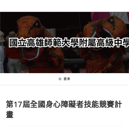
跳
轉
至
主
要
內
容
選單
第17屆全國身心障礙者技能競賽計
畫