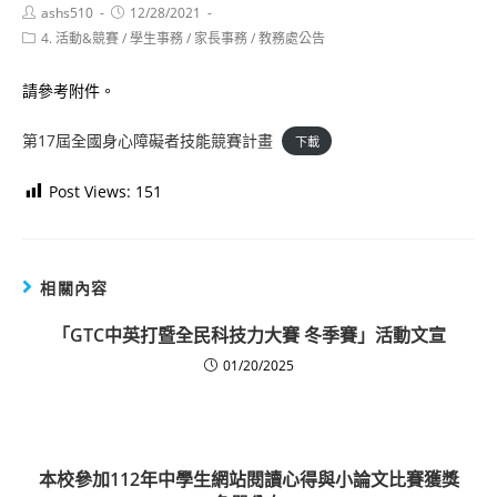
Post
Post
ashs510
12/28/2021
author:
published:
Post
4. 活動&競賽
/
學生事務
/
家長事務
/
教務處公告
category:
請參考附件。
第17屆全國身心障礙者技能競賽計畫
下載
Post Views:
151
相關內容
「GTC中英打暨全民科技力大賽 冬季賽」活動文宣
01/20/2025
本校參加112年中學生網站閱讀心得與小論文比賽獲獎