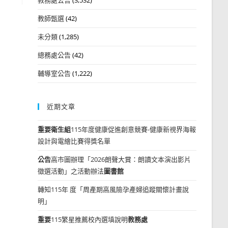
教師甄選
(42)
未分類
(1,285)
總務處公告
(42)
輔導室公告
(1,222)
近期文章
重要
衛生組
115年度健康促進創意競賽-健康新視界海報
設計與電繪比賽得獎名單
公告
高市圖辦理「2026朗聲大賞：朗讀文本演出影片
徵選活動」之活動辦法
圖書館
轉知115年 度「周產期高風險孕產婦追蹤關懷計畫說
明」
重要
115繁星推薦校內選填說明
教務處