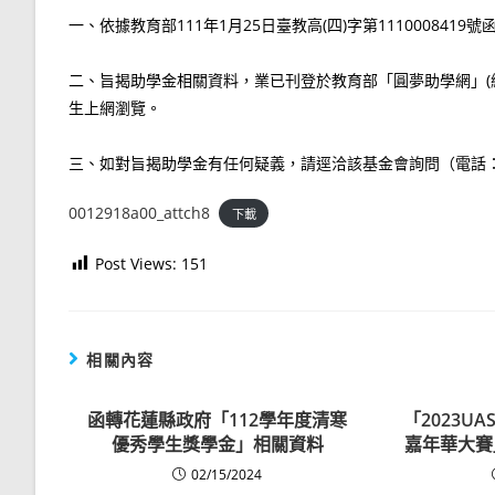
一、依據教育部111年1月25日臺教高(四)字第1110008419號
二、旨揭助學金相關資料，業已刊登於教育部「圓夢助學網」(網址：htt
生上網瀏覽。
三、如對旨揭助學金有任何疑義，請逕洽該基金會詢問（電話：0800-
0012918a00_attch8
下載
Post Views:
151
相關內容
函轉花蓮縣政府「112學年度清寒
「2023U
優秀學生獎學金」相關資料
嘉年華大賽
02/15/2024