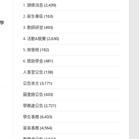
1. 頭條消息
(2,439)
2. 新生專區
(163)
醒學
3. 教師研習
(493)
4. 活動&競賽
(2,630)
5. 榮譽榜
(182)
6. 獎助學金
(481)
人事室公告
(138)
公告來文
(3,171)
圖書館公告
(433)
學務處公告
(2,721)
學生事務
(6,433)
家長事務
(4,564)
教務處公告
(3,532)