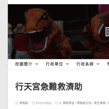
跳
轉
至
主
要
內
容
校園簡介
行政單位
行政系統
行天宮急難救濟助
Post
Post
Post
學務處
01/27/2022
6. 獎助學金
/
學務處公告
/
學生事務
/
author:
published:
category: