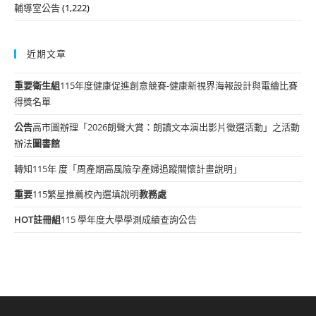
輔導室公告
(1,222)
近期文章
重要
衛生組
115年度健康促進創意競賽-健康新視界海報設計與電繪比賽
得獎名單
公告
高市圖辦理「2026朗聲大賞：朗讀文本演出影片徵選活動」之活動
辦法
圖書館
轉知115年 度「周產期高風險孕產婦追蹤關懷計畫說明」
重要
115繁星推薦校內選填說明
教務處
HOT
註冊組
115 學年度大學學測成績查詢公告