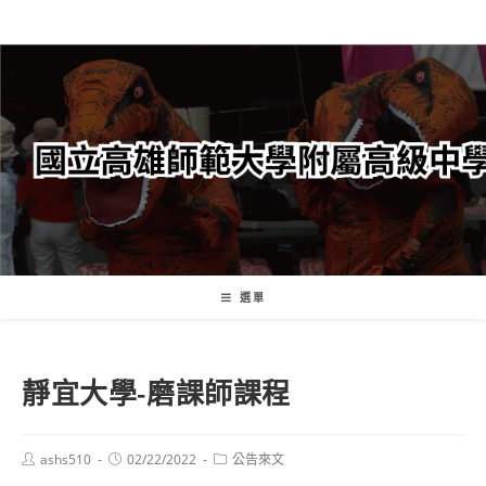
跳
轉
至
主
要
內
容
選單
靜宜大學-磨課師課程
Post
Post
Post
ashs510
02/22/2022
公告來文
author:
published:
category: