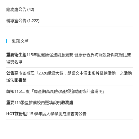
總務處公告
(42)
輔導室公告
(1,222)
近期文章
重要
衛生組
115年度健康促進創意競賽-健康新視界海報設計與電繪比賽
得獎名單
公告
高市圖辦理「2026朗聲大賞：朗讀文本演出影片徵選活動」之活動
辦法
圖書館
轉知115年 度「周產期高風險孕產婦追蹤關懷計畫說明」
重要
115繁星推薦校內選填說明
教務處
HOT
註冊組
115 學年度大學學測成績查詢公告