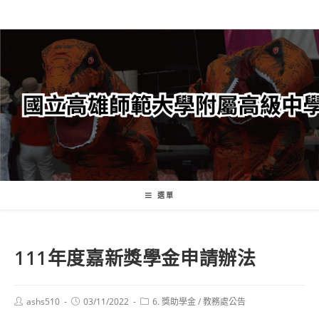
跳
轉
至
主
要
內
容
選單
111年度嘉新獎學金申請辦法
Post
Post
Post
ashs510
03/11/2022
6. 獎助學金
/
教務處公告
author:
published:
category: