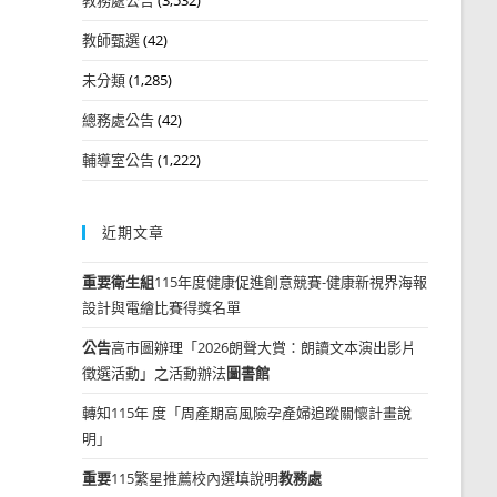
教師甄選
(42)
未分類
(1,285)
總務處公告
(42)
輔導室公告
(1,222)
近期文章
重要
衛生組
115年度健康促進創意競賽-健康新視界海報
設計與電繪比賽得獎名單
公告
高市圖辦理「2026朗聲大賞：朗讀文本演出影片
徵選活動」之活動辦法
圖書館
轉知115年 度「周產期高風險孕產婦追蹤關懷計畫說
明」
重要
115繁星推薦校內選填說明
教務處