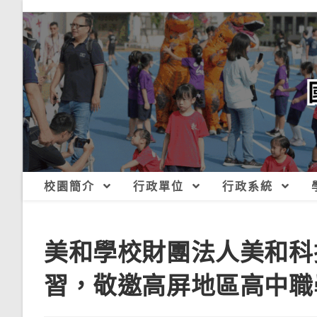
跳
轉
至
主
要
內
容
校園簡介
行政單位
行政系統
美和學校財團法人美和科
習，敬邀高屏地區高中職