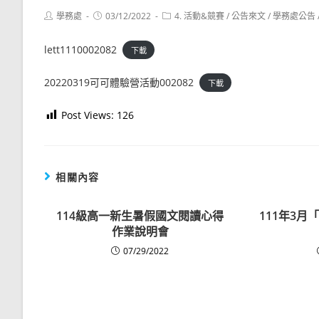
Post
Post
Post
學務處
03/12/2022
4. 活動&競賽
/
公告來文
/
學務處公告
author:
published:
category:
lett1110002082
下載
20220319可可體驗營活動002082
下載
Post Views:
126
相關內容
114級高一新生暑假國文閱讀心得
111年3
作業說明會
07/29/2022