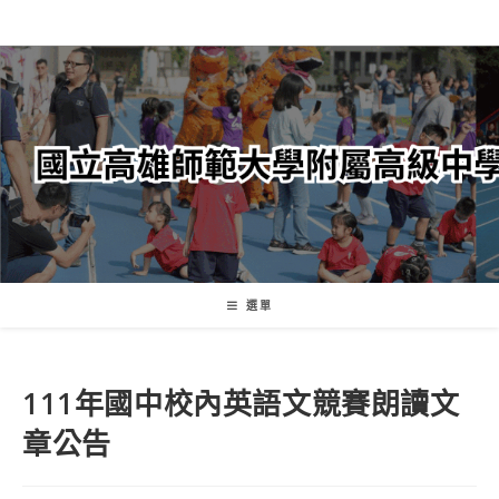
跳
轉
至
主
要
內
容
選單
111年國中校內英語文競賽朗讀文
章公告