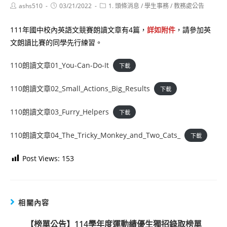
Post
Post
Post
ashs510
03/21/2022
1. 頭條消息
/
學生事務
/
教務處公告
author:
published:
category:
111年國中校內英語文競賽朗讀文章有4篇，
詳如附件
，請參加英
文朗讀比賽的同學先行練習。
110朗讀文章01_You-Can-Do-It
下載
110朗讀文章02_Small_Actions_Big_Results
下載
110朗讀文章03_Furry_Helpers
下載
110朗讀文章04_The_Tricky_Monkey_and_Two_Cats_
下載
Post Views:
153
相關內容
【榜單公告】114學年度運動績優生獨招錄取榜單