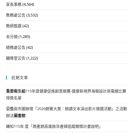
家長事務
(4,564)
教務處公告
(3,532)
教師甄選
(42)
未分類
(1,285)
總務處公告
(42)
輔導室公告
(1,222)
近期文章
重要
衛生組
115年度健康促進創意競賽-健康新視界海報設計與電繪比賽
得獎名單
公告
高市圖辦理「2026朗聲大賞：朗讀文本演出影片徵選活動」之活動
辦法
圖書館
轉知115年 度「周產期高風險孕產婦追蹤關懷計畫說明」