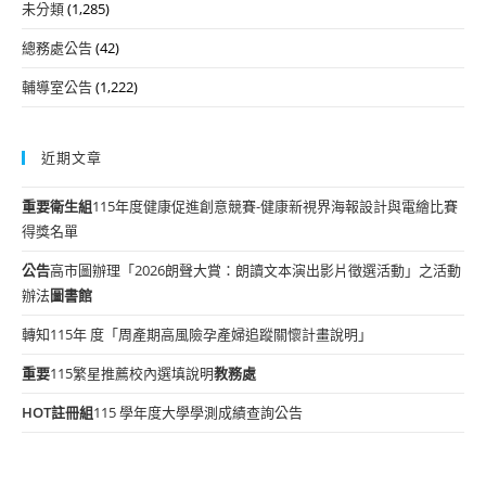
未分類
(1,285)
總務處公告
(42)
輔導室公告
(1,222)
近期文章
重要
衛生組
115年度健康促進創意競賽-健康新視界海報設計與電繪比賽
得獎名單
公告
高市圖辦理「2026朗聲大賞：朗讀文本演出影片徵選活動」之活動
辦法
圖書館
轉知115年 度「周產期高風險孕產婦追蹤關懷計畫說明」
重要
115繁星推薦校內選填說明
教務處
HOT
註冊組
115 學年度大學學測成績查詢公告