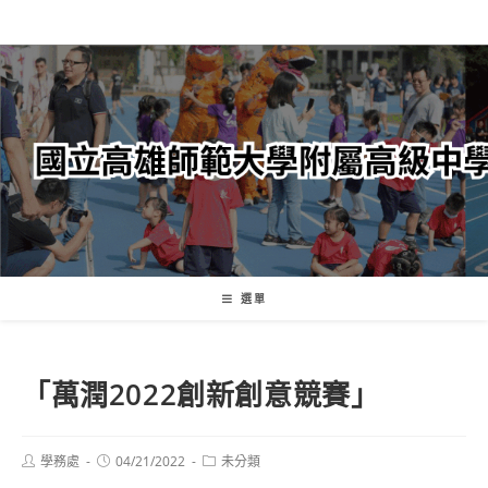
跳
轉
至
主
要
內
容
選單
「萬潤2022創新創意競賽」
Post
Post
Post
學務處
04/21/2022
未分類
author:
published:
category: