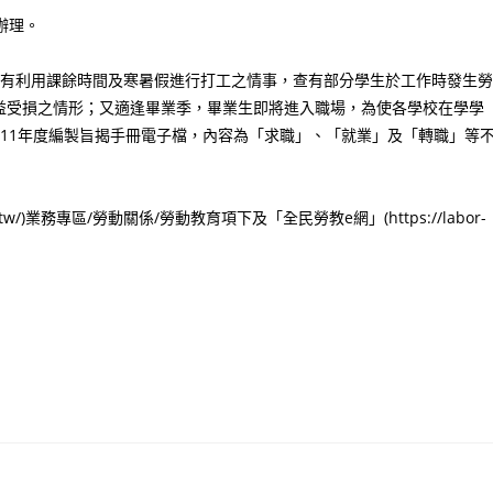
函辦理。
多有利用課餘時間及寒暑假進行打工之情事，查有部分學生於工作時發生勞
益受損之情形；又適逢畢業季，畢業生即將進入職場，為使各學校在學學
11年度編製旨揭手冊電子檔，內容為「求職」、「就業」及「轉職」等
tw/)業務專區/勞動關係/勞動教育項下及「全民勞教e網」(https://labor-