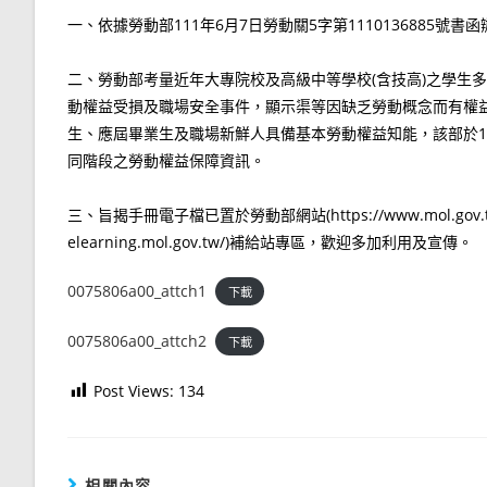
一、依據勞動部111年6月7日勞動關5字第1110136885號書
二、勞動部考量近年大專院校及高級中等學校(含技高)之學生
動權益受損及職場安全事件，顯示渠等因缺乏勞動概念而有權
生、應屆畢業生及職場新鮮人具備基本勞動權益知能，該部於1
同階段之勞動權益保障資訊。
三、旨揭手冊電子檔已置於勞動部網站(https://www.mol.gov.
elearning.mol.gov.tw/)補給站專區，歡迎多加利用及宣傳。
0075806a00_attch1
下載
0075806a00_attch2
下載
Post Views:
134
相關內容