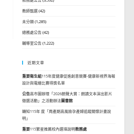
教師甄選
(42)
未分類
(1,285)
總務處公告
(42)
輔導室公告
(1,222)
近期文章
重要
衛生組
115年度健康促進創意競賽-健康新視界海報
設計與電繪比賽得獎名單
公告
高市圖辦理「2026朗聲大賞：朗讀文本演出影片
徵選活動」之活動辦法
圖書館
轉知115年 度「周產期高風險孕產婦追蹤關懷計畫說
明」
重要
115繁星推薦校內選填說明
教務處