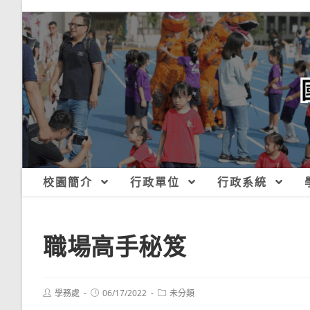
跳
轉
至
主
要
內
容
校園簡介
行政單位
行政系統
職場高手秘笈
Post
Post
Post
學務處
06/17/2022
未分類
author:
published:
category: