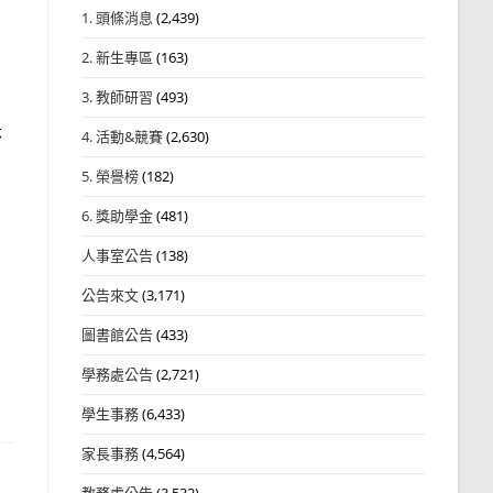
1. 頭條消息
(2,439)
2. 新生專區
(163)
3. 教師研習
(493)
不
4. 活動&競賽
(2,630)
5. 榮譽榜
(182)
6. 獎助學金
(481)
人事室公告
(138)
公告來文
(3,171)
圖書館公告
(433)
學務處公告
(2,721)
學生事務
(6,433)
家長事務
(4,564)
教務處公告
(3,532)