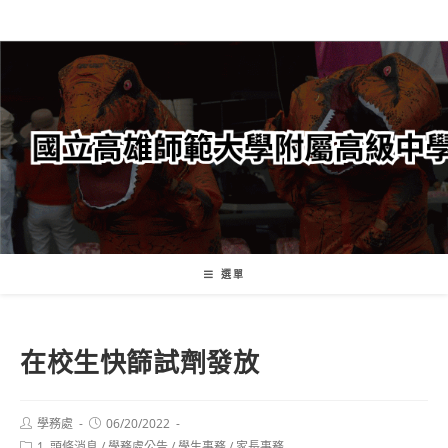
跳
轉
至
主
要
內
容
選單
在校生快篩試劑發放
Post
Post
學務處
06/20/2022
author:
published:
Post
1. 頭條消息
/
學務處公告
/
學生事務
/
家長事務