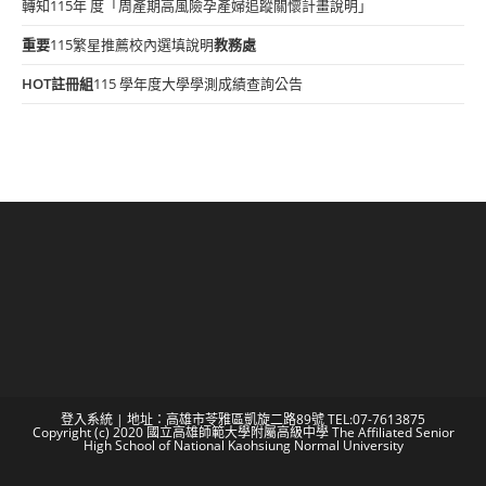
轉知115年 度「周產期高風險孕產婦追蹤關懷計畫說明」
重要
115繁星推薦校內選填說明
教務處
HOT
註冊組
115 學年度大學學測成績查詢公告
登入系統
| 地址：高雄市苓雅區凱旋二路89號 TEL:07-7613875
Copyright (c) 2020 國立高雄師範大學附屬高級中學 The Affiliated Senior
High School of National Kaohsiung Normal University