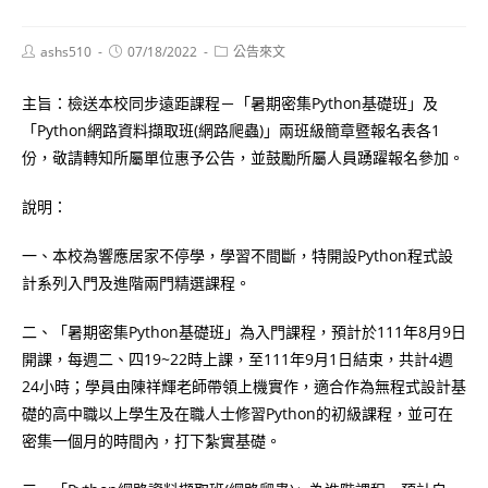
Post
Post
Post
ashs510
07/18/2022
公告來文
author:
published:
category:
主旨：檢送本校同步遠距課程－「暑期密集Python基礎班」及
「Python網路資料擷取班(網路爬蟲)」兩班級簡章暨報名表各1
份，敬請轉知所屬單位惠予公告，並鼓勵所屬人員踴躍報名參加。
說明：
一、本校為響應居家不停學，學習不間斷，特開設Python程式設
計系列入門及進階兩門精選課程。
二、「暑期密集Python基礎班」為入門課程，預計於111年8月9日
開課，每週二、四19~22時上課，至111年9月1日結束，共計4週
24小時；學員由陳祥輝老師帶領上機實作，適合作為無程式設計基
礎的高中職以上學生及在職人士修習Python的初級課程，並可在
密集一個月的時間內，打下紮實基礎。