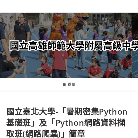
跳
轉
至
主
要
內
容
選單
國立臺北大學-「暑期密集Python
基礎班」及「Python網路資料擷
取班(網路爬蟲)」簡章