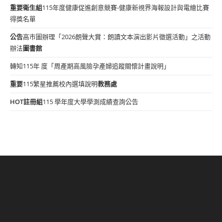
重要
衛生組
115年度健康促進創意競賽-健康新視界海報設計與電繪比賽
得獎名單
公告
高市圖辦理「2026朗聲大賞：朗讀文本演出影片徵選活動」之活動
辦法
圖書館
轉知115年 度「周產期高風險孕產婦追蹤關懷計畫說明」
重要
115繁星推薦校內選填說明
教務處
HOT
註冊組
115 學年度大學學測成績查詢公告