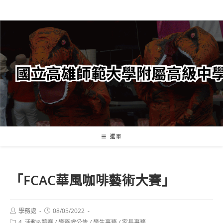
跳
轉
至
主
要
內
容
選單
「FCAC華風咖啡藝術大賽」
Post
Post
學務處
08/05/2022
author:
published:
Post
4. 活動&競賽
/
學務處公告
/
學生事務
/
家長事務