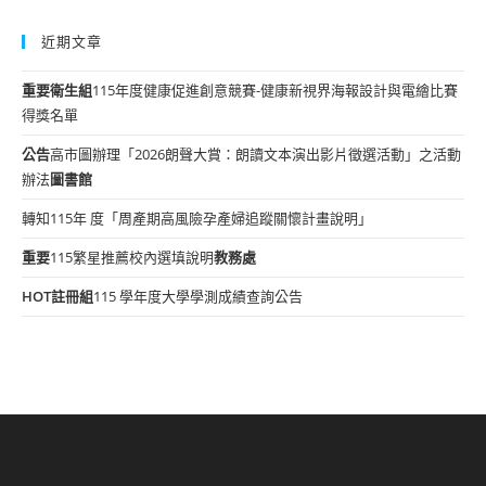
近期文章
重要
衛生組
115年度健康促進創意競賽-健康新視界海報設計與電繪比賽
得獎名單
公告
高市圖辦理「2026朗聲大賞：朗讀文本演出影片徵選活動」之活動
辦法
圖書館
轉知115年 度「周產期高風險孕產婦追蹤關懷計畫說明」
重要
115繁星推薦校內選填說明
教務處
HOT
註冊組
115 學年度大學學測成績查詢公告