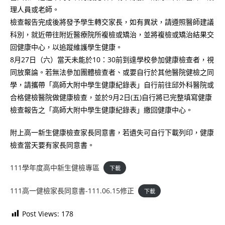
理人員或老師。
檢查報告完成後將發予學生轉交家長，如有異狀，請遵照醫師建議
科別，就近帶往附近醫療院所複檢或矯治，並將複檢或矯治結果交
回健康中心，以追蹤維護學生健康。
8月27日（六）當天未能於10：30前到達學校參加健康檢查者，視
同放棄論。若無法參加團體檢查者、或要自行於其他醫院健檢之同
學，請攜帶「高師大附中學生健康紀錄表」自行前往邱外科醫院或
合格健檢醫院做健康檢查，並於9月2日(五)自行將已完整填寫健康
檢查報告之「高師大附中學生健康紀錄表」繳回健康中心。
附上高一新生健康檢查家長同意書，若遺失可自行下載列印，健康
檢查當天要有家長同意書。
111學年度高中新生健檢專區
下載
111高一健檢家長同意書-111.06.15修正
下載
Post Views:
178