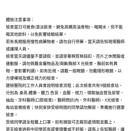
體檢注意事項：
檢查當日可進食(清淡飲食，避免高糖高油食物)、喝開水，但不能
喝其他飲料，以免影響檢驗結果。
若有長期服用慢性病藥物者，請勿自行停藥，當天請告知現場醫師
或護理人員。
檢查當天請儘量不要請假，並請穿著棉質無鈕扣、亮片之休閒服或
運動服，請勿佩戴金屬物品及項鍊(胸部Ｘ光檢查，胸前如有異
物，會影響判讀)。如有近視，請戴一般眼鏡，勿戴隱形眼鏡，以
方便裸視及矯正視力的檢查。
健檢醫院的工作人員會說明檢查流程；此次檢查共有9個檢查站，
分別為 身高.體重、聽力.色盲、血壓、視力、領取抽血管及尿管、
抽血、牙科醫師(口腔檢查)、醫師問診(內、外科醫師)、X光檢查，
每站皆需檢查；快到安排受檢時間的同學請勿解尿，準備進行健康
檢查。
受檢同學請全程戴上口罩，如有損毀可志報到處領取並戴上。
當天檢查過程中同學若有感覺頭暈或不舒服，請馬上告知醫師、護