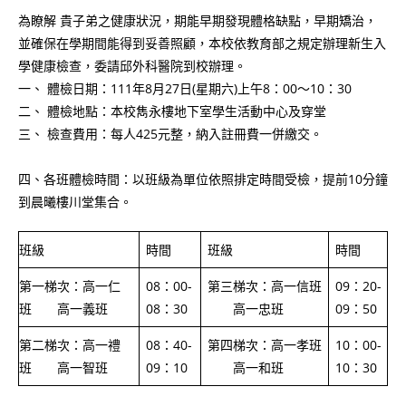
為瞭解 貴子弟之健康狀況，期能早期發現體格缺點，早期矯治，
並確保在學期間能得到妥善照顧，本校依教育部之規定辦理新生入
學健康檢查，委請邱外科醫院到校辦理。
一、 體檢日期：111年8月27日(星期六)上午8：00～10：30
二、 體檢地點：本校雋永樓地下室學生活動中心及穿堂
三、 檢查費用：每人425元整，納入註冊費一併繳交。
四、各班體檢時間：以班級為單位依照排定時間受檢，提前10分鐘
到晨曦樓川堂集合。
班級
時間
班級
時間
第一梯次：高一仁
08：00-
第三梯次：高一信班
09：20-
班 高一義班
08：30
高一忠班
09：50
第二梯次：高一禮
08：40-
第四梯次：高一孝班
10：00-
班 高一智班
09：10
高一和班
10：30