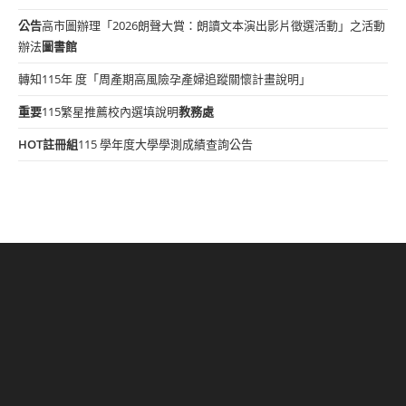
公告
高市圖辦理「2026朗聲大賞：朗讀文本演出影片徵選活動」之活動
辦法
圖書館
轉知115年 度「周產期高風險孕產婦追蹤關懷計畫說明」
重要
115繁星推薦校內選填說明
教務處
HOT
註冊組
115 學年度大學學測成績查詢公告