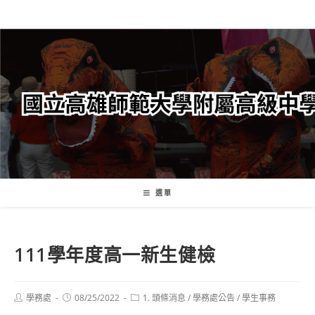
跳
轉
至
主
要
內
容
選單
111學年度高一新生健檢
Post
Post
Post
學務處
08/25/2022
1. 頭條消息
/
學務處公告
/
學生事務
author:
published:
category: