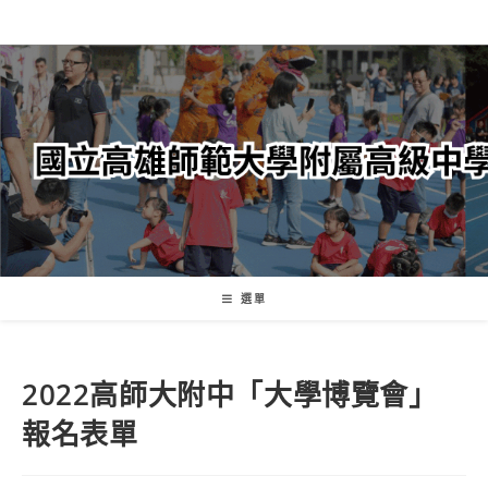
跳
轉
至
主
要
內
容
選單
2022高師大附中「大學博覽會」
報名表單