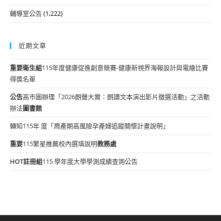
輔導室公告
(1,222)
近期文章
重要
衛生組
115年度健康促進創意競賽-健康新視界海報設計與電繪比賽
得獎名單
公告
高市圖辦理「2026朗聲大賞：朗讀文本演出影片徵選活動」之活動
辦法
圖書館
轉知115年 度「周產期高風險孕產婦追蹤關懷計畫說明」
重要
115繁星推薦校內選填說明
教務處
HOT
註冊組
115 學年度大學學測成績查詢公告