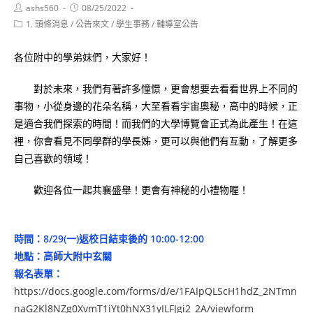
Post
Post
ashs560
08/25/2022
author:
published:
Post
1. 頭條消息
/
公告來文
/
學生事務
/
輔導室公告
category:
各位附中的學弟妹們，大家好！
對於未來，我們有著許多憧憬，更會想要去看看世界上不同的
事物，小從身邊的花朵名稱，大至看看宇宙奧秘，高中的時候，正
是適合我們探索的時間！而我們的大學博覽會正式為此產生！在這
裡，你會看見不同學群的學長姊，更可以與他們有互動，了解更多
自己喜歡的領域！
歡迎各位一起共襄盛舉！更會有神秘的小禮物喔！
時間：8/29(一)返校日結束後的 10:00-12:00
地點：高師大附中玄關
報名表單：
https://docs.google.com/forms/d/e/1FAIpQLScH1hdZ_2NTmn
naG2Kl8NZg0XvmT1iYt0hNX31yILFJgi2_2A/viewform