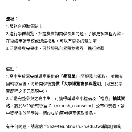
流程：
1.服務台領取集點卡
2.進行學群瀏覽，把握機會詢問學長姐問題，了解更多課程內容，
在後續申請學校或認識校系，可以有更多的幫助唷
3.活動參與完畢後，可於服務台累積兌換券，進行抽獎
備註：
1.高中生於寫完輔導室提供的「
學習單」
(至服務台領取)，並繳交
回輔導室後，將於開學後
提供「大學博覽會參與證明
」(可放於學
習歷程之多元表現中)。
2.活動完整參與之高中生，可獲得輔導室小禮品及「禮券」
抽獎資
格
，將於8/29於輔導室IG（nknush_counselor）公布中獎者，請
中獎學生於開學後一週(9/2前)至輔導室領取獎品。
有任何問題，請寫信至562@tea.nknush.kh.edu.tw輔導組做詢