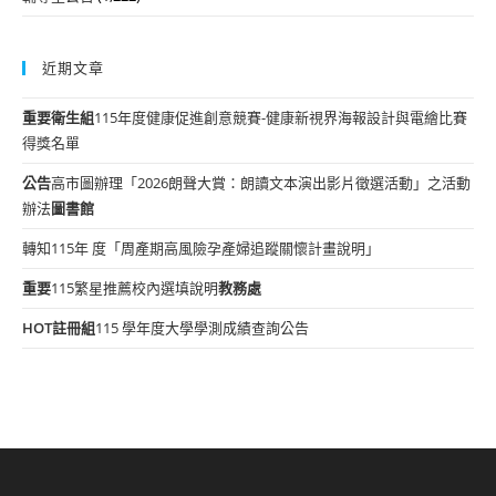
近期文章
重要
衛生組
115年度健康促進創意競賽-健康新視界海報設計與電繪比賽
得獎名單
公告
高市圖辦理「2026朗聲大賞：朗讀文本演出影片徵選活動」之活動
辦法
圖書館
轉知115年 度「周產期高風險孕產婦追蹤關懷計畫說明」
重要
115繁星推薦校內選填說明
教務處
HOT
註冊組
115 學年度大學學測成績查詢公告