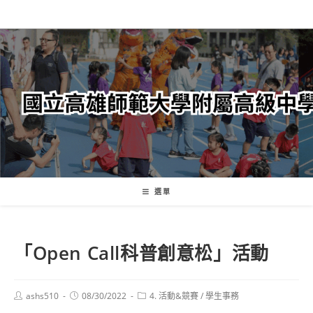
跳
轉
至
主
要
內
容
選單
「Open Call科普創意松」活動
Post
Post
Post
ashs510
08/30/2022
4. 活動&競賽
/
學生事務
author:
published:
category: