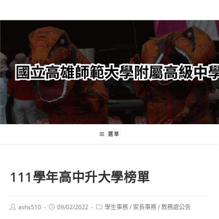
跳
轉
至
主
要
內
容
選單
111學年高中升大學榜單
Post
Post
Post
ashs510
09/02/2022
學生事務
/
家長事務
/
教務處公告
author:
published:
category: