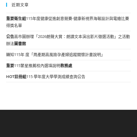
近期文章
重要
衛生組
115年度健康促進創意競賽-健康新視界海報設計與電繪比賽
得獎名單
公告
高市圖辦理「2026朗聲大賞：朗讀文本演出影片徵選活動」之活動
辦法
圖書館
轉知115年 度「周產期高風險孕產婦追蹤關懷計畫說明」
重要
115繁星推薦校內選填說明
教務處
HOT
註冊組
115 學年度大學學測成績查詢公告