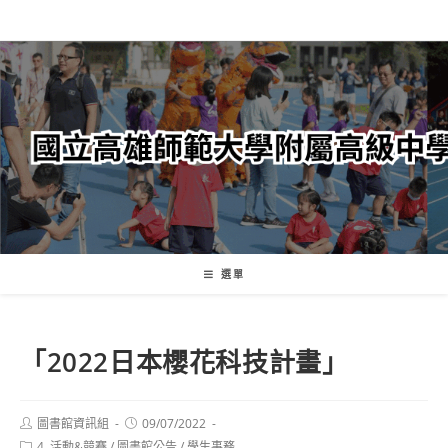
跳
轉
至
主
要
內
容
選單
「2022日本櫻花科技計畫」
Post
Post
圖書館資訊組
09/07/2022
author:
published:
Post
4. 活動&競賽
/
圖書館公告
/
學生事務