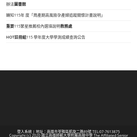
辦法
圖書館
轉知115年 度「周產期高風險孕產婦追蹤關懷計畫說明」
重要
115繁星推薦校內選填說明
教務處
HOT
註冊組
115 學年度大學學測成績查詢公告
登入系統
| 地址：高雄市苓雅區凱旋二路89號 TEL:07-7613875
Copyright (c) 2020 國立高雄師範大學附屬高級中學 The Affiliated Senior