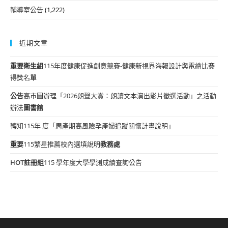
輔導室公告
(1,222)
近期文章
重要
衛生組
115年度健康促進創意競賽-健康新視界海報設計與電繪比賽
得獎名單
公告
高市圖辦理「2026朗聲大賞：朗讀文本演出影片徵選活動」之活動
辦法
圖書館
轉知115年 度「周產期高風險孕產婦追蹤關懷計畫說明」
重要
115繁星推薦校內選填說明
教務處
HOT
註冊組
115 學年度大學學測成績查詢公告