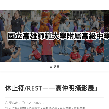
跳
轉
至
主
要
內
容
選單
休止符/REST——高仲明攝影展」
Post
Post
學務處
09/13/2022
author:
published:
Post
4. 活動&競賽
/
公告來文
/
學務處公告
/
學生事務
/
家長事務