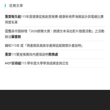
近期文章
重要
衛生組
115年度健康促進創意競賽-健康新視界海報設計與電繪比賽
得獎名單
公告
高市圖辦理「2026朗聲大賞：朗讀文本演出影片徵選活動」之活動
辦法
圖書館
轉知115年 度「周產期高風險孕產婦追蹤關懷計畫說明」
重要
115繁星推薦校內選填說明
教務處
HOT
註冊組
115 學年度大學學測成績查詢公告