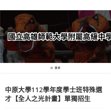
跳
轉
至
主
要
內
容
選單
中原大學112學年度學士班特殊選
才【全人之光計畫】單獨招生