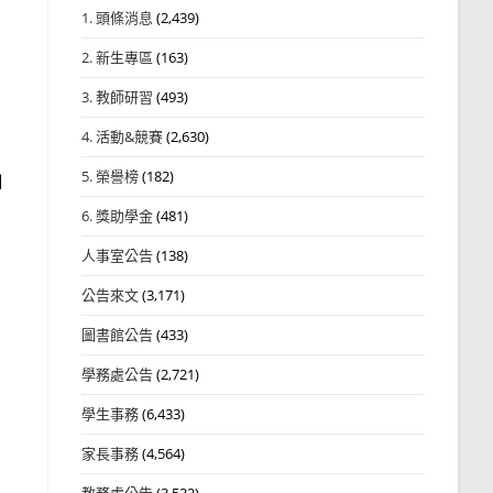
1. 頭條消息
(2,439)
2. 新生專區
(163)
3. 教師研習
(493)
4. 活動&競賽
(2,630)
5. 榮譽榜
(182)
訓
6. 獎助學金
(481)
人事室公告
(138)
公告來文
(3,171)
圖書館公告
(433)
學務處公告
(2,721)
學生事務
(6,433)
家長事務
(4,564)
教務處公告
(3,532)