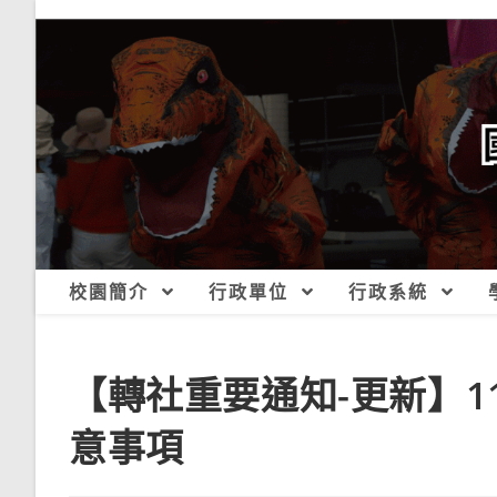
跳
轉
至
主
要
內
容
校園簡介
行政單位
行政系統
【轉社重要通知-更新】1
意事項