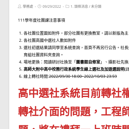
Post
Post
Post
學務處
09/29/2022
1. 頭條消息
/
未分類
author:
published:
category:
111學年度社團課注意事項
各社團位置圖如附件，部分社團有更換教室，請以新版為主
各社團高國中選社人數如附件
選社初選結果請同學至系統查詢，首頁不再另行公告。社長
育組社團資料夾查詢。
場地更換：閱讀研討社換至「
圖書館自修室
」、攝影社先換
高師大附中高中校務行政系統學生線上選社及加退選說明
(
線上轉社時間:
2022/09/30 18:00~2022/10/03 23:59
高中選社系統目前轉社
轉社介面的問題，工程