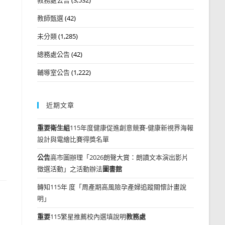
教師甄選
(42)
未分類
(1,285)
總務處公告
(42)
輔導室公告
(1,222)
近期文章
重要
衛生組
115年度健康促進創意競賽-健康新視界海報
設計與電繪比賽得獎名單
公告
高市圖辦理「2026朗聲大賞：朗讀文本演出影片
徵選活動」之活動辦法
圖書館
轉知115年 度「周產期高風險孕產婦追蹤關懷計畫說
明」
重要
115繁星推薦校內選填說明
教務處