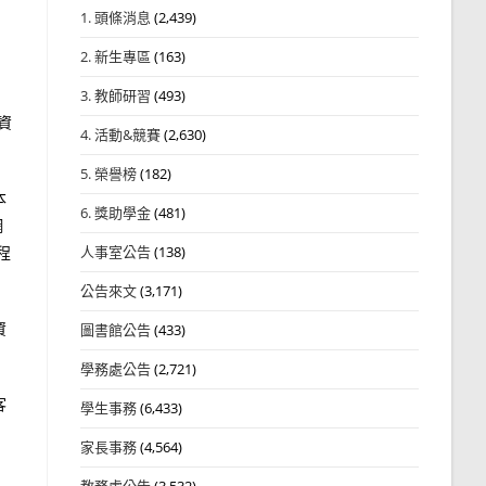
1. 頭條消息
(2,439)
2. 新生專區
(163)
3. 教師研習
(493)
資
4. 活動&競賽
(2,630)
5. 榮譽榜
(182)
本
6. 獎助學金
(481)
網
程
人事室公告
(138)
公告來文
(3,171)
資
圖書館公告
(433)
學務處公告
(2,721)
客
學生事務
(6,433)
家長事務
(4,564)
：
教務處公告
(3,532)