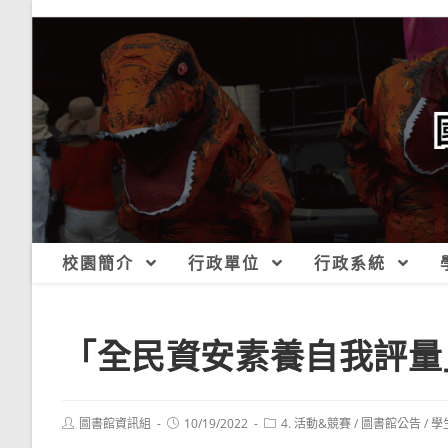
跳
轉
至
主
要
內
容
校園簡介
行政單位
行政系統
「全民資安素養自我評量
Post
Post
Post
圖書館資訊組
10/19/2022
4. 活動&競賽
/
圖書館公告
/
學
author:
published:
category: