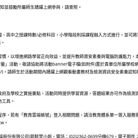
轉知並鼓勵所屬師生踴躍上網參與，請查照。
國、高中之授課時數/必修科目，小學階段則採課程融入方式進行，並可將
施。
習慣，以增進網路學習正向效益，並提升教師資安素養與電腦防護能力，
我評量」活動，敬請協助將活動banner電子檔(如附件)置於貴單位所屬學校
e.edu.tw/)，請師生於活動期間內踴躍上網觀看動畫教材及檢測資訊安全素養認知
政府及學校之實施重點，活動同時提供學習資源，答題結果亦可作為檢測
助工具。
程序，若有「教育雲端帳號」登入相關問題，請洽教育體系單一簽入服務
.tw。
有限公司)郭懿萱小姐，電話：(02)2362-0699分機679，電子郵件