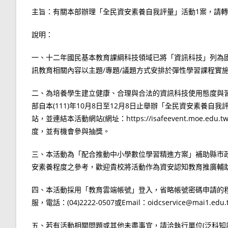
主旨：有關本部辦理「全民資安素養自我評量」活動1案，請
說明：
一、十二年國民基本教育課綱科技領域已將「資訊科技」列為
訊教育相關內容以主題/專題/議題方式安排於彈性學習課程實
二、為培養學生建立健康、合理與合法的資訊科技使用態度與
部自本(111)年10月8日至12月8日止舉辦「全民資安素養自
站，並連結本活動網站(網址：https://isafeevent.mo
度，並有機會參與抽獎。
三、本活動為「配合推動中小學數位學習精進方案」補助縣市
安素養程度之參考，歡迎貴校將活動作為資安認知教育推廣輔
四、本活動採用「教育雲端帳號」登入，省略帳號密碼申請的
服，電話：(04)2222-0507或Email：oidcservice@mai1.edu
五、若有活動相關問題或其他未盡事宜，請洽執行單位(泛科知識股份