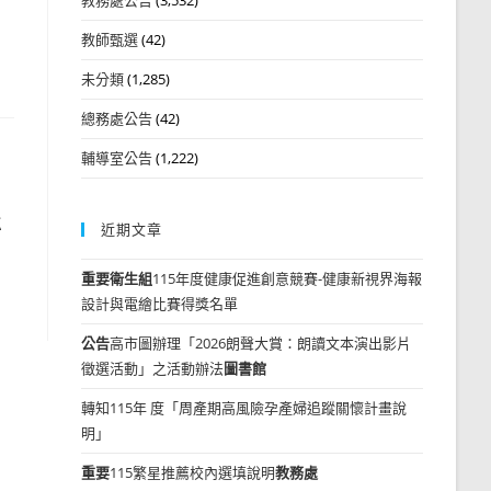
教師甄選
(42)
未分類
(1,285)
總務處公告
(42)
輔導室公告
(1,222)
專
近期文章
」
重要
衛生組
115年度健康促進創意競賽-健康新視界海報
設計與電繪比賽得獎名單
公告
高市圖辦理「2026朗聲大賞：朗讀文本演出影片
徵選活動」之活動辦法
圖書館
轉知115年 度「周產期高風險孕產婦追蹤關懷計畫說
明」
重要
115繁星推薦校內選填說明
教務處