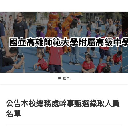
跳
轉
至
主
要
內
容
選單
公告本校總務處幹事甄選錄取人員
名單