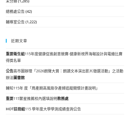
未分類
(1,285)
總務處公告
(42)
輔導室公告
(1,222)
近期文章
重要
衛生組
115年度健康促進創意競賽-健康新視界海報設計與電繪比賽
得獎名單
公告
高市圖辦理「2026朗聲大賞：朗讀文本演出影片徵選活動」之活動
辦法
圖書館
轉知115年 度「周產期高風險孕產婦追蹤關懷計畫說明」
重要
115繁星推薦校內選填說明
教務處
HOT
註冊組
115 學年度大學學測成績查詢公告