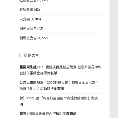
教師甄選
(42)
未分類
(1,285)
總務處公告
(42)
輔導室公告
(1,222)
近期文章
重要
衛生組
115年度健康促進創意競賽-健康新視界海報
設計與電繪比賽得獎名單
公告
高市圖辦理「2026朗聲大賞：朗讀文本演出影片
徵選活動」之活動辦法
圖書館
轉知115年 度「周產期高風險孕產婦追蹤關懷計畫說
明」
重要
115繁星推薦校內選填說明
教務處