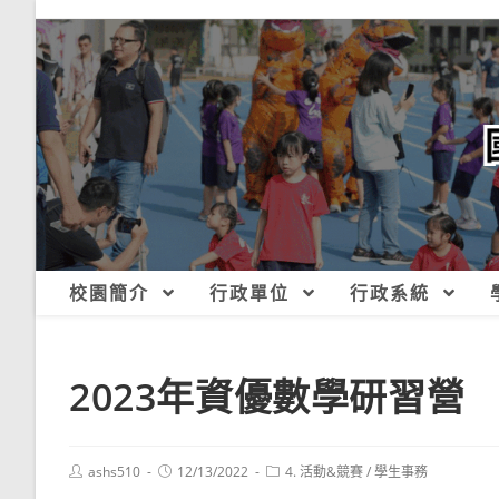
跳
轉
至
主
要
內
容
校園簡介
行政單位
行政系統
2023年資優數學研習營
Post
Post
Post
ashs510
12/13/2022
4. 活動&競賽
/
學生事務
author:
published:
category: