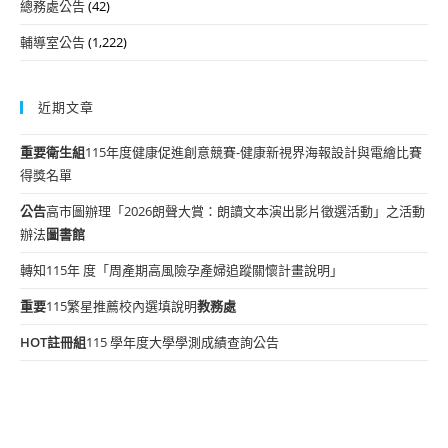
總務處公告
(42)
輔導室公告
(1,222)
近期文章
重要
衛生組
115年度健康促進創意競賽-健康新視界海報設計與電繪比賽
得獎名單
公告
高市圖辦理「2026朗聲大賞：朗讀文本演出影片徵選活動」之活動
辦法
圖書館
轉知115年 度「周產期高風險孕產婦追蹤關懷計畫說明」
重要
115繁星推薦校內選填說明
教務處
HOT
註冊組
115 學年度大學學測成績查詢公告