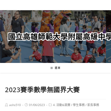
跳
轉
至
主
要
內
容
選單
2023賽季數學無國界大賽
Post
Post
Post
ashs510
01/06/2023
4. 活動&競賽
/
學生事務
/
家長事務
author:
published:
category: