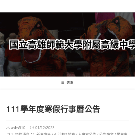
跳
轉
至
主
要
內
容
選單
111學年度寒假行事曆公告
Post
Post
ashs510
01/12/2023
author:
published:
Post
1. 頭條消息
/
2. 新生專區
/
4. 活動&競賽
/
人事室公告
/
公告來文
/
學生事