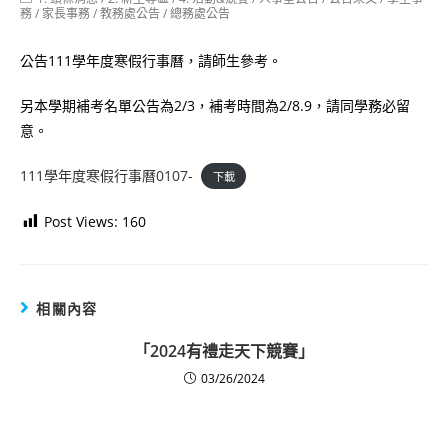
category:
務
/
家長事務
/
教務處公告
/
總務處公告
公告111學年度寒假行事曆，請師生參考。
另本學期補考名單公告為2/3，補考時間為2/8.9，請同學務必留
意。
111學年度寒假行事曆0107-
下載
Post Views:
160
相關內容
「2024有禮走天下競賽」
03/26/2024