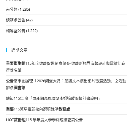
未分類
(1,285)
總務處公告
(42)
輔導室公告
(1,222)
近期文章
重要
衛生組
115年度健康促進創意競賽-健康新視界海報設計與電繪比賽
得獎名單
公告
高市圖辦理「2026朗聲大賞：朗讀文本演出影片徵選活動」之活動
辦法
圖書館
轉知115年 度「周產期高風險孕產婦追蹤關懷計畫說明」
重要
115繁星推薦校內選填說明
教務處
HOT
註冊組
115 學年度大學學測成績查詢公告