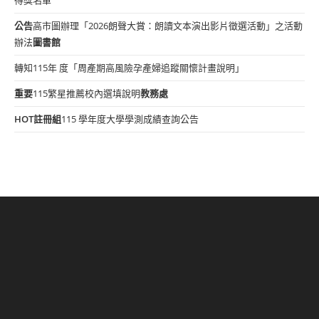
公告
高市圖辦理「2026朗聲大賞：朗讀文本演出影片徵選活動」之活動
辦法
圖書館
轉知115年 度「周產期高風險孕產婦追蹤關懷計畫說明」
重要
115繁星推薦校內選填說明
教務處
HOT
註冊組
115 學年度大學學測成績查詢公告