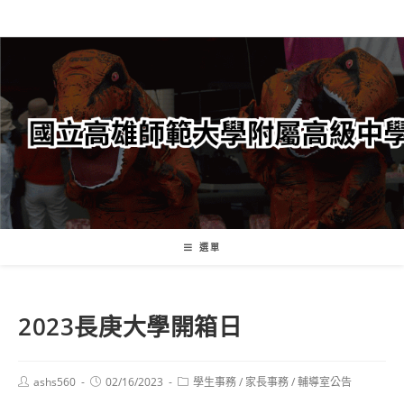
跳
轉
至
主
要
內
容
選單
2023長庚大學開箱日
Post
Post
Post
ashs560
02/16/2023
學生事務
/
家長事務
/
輔導室公告
author:
published:
category: