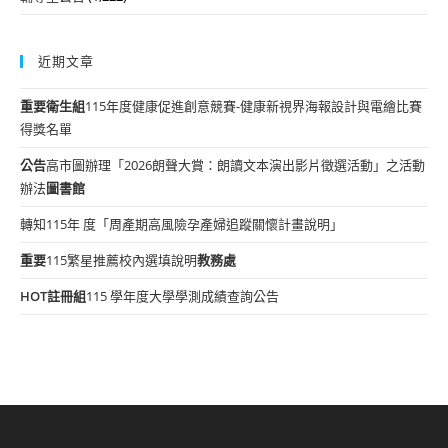
近期文章
重要
衛生組
115年度健康促進創意競賽-健康新視界海報設計與電繪比賽
得獎名單
公告
高市圖辦理「2026朗聲大賞：朗讀文本演出影片徵選活動」之活動
辦法
圖書館
轉知115年 度「周產期高風險孕產婦追蹤關懷計畫說明」
重要
115繁星推薦校內選填說明
教務處
HOT
註冊組
115 學年度大學學測成績查詢公告