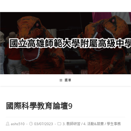
跳
轉
至
主
要
內
容
選單
國際科學教育論壇9
Post
Post
Post
ashs510
03/07/2023
3. 教師研習
/
4. 活動&競賽
/
學生事務
author:
published:
category: