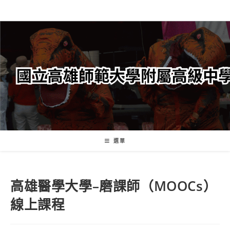
跳
轉
至
主
要
內
容
選單
高雄醫學大學–磨課師（MOOCs）
線上課程