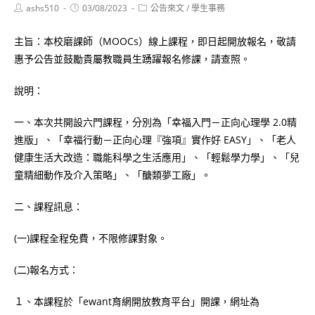
Post
Post
Post
ashs510
03/08/2023
公告來文
/
學生事務
author:
published:
category:
主旨：本校磨課師（MOOCs）線上課程，即日起開放報名，敬請
惠予公告並鼓勵貴屬教職員生踴躍報名修課，請查照。
說明：
一、本次共開設六門課程，分別為「幸福入門－正向心理學 2.0精
進版」、「幸福行動－正向心理『強項』實作好 EASY」、「老人
健康生活大改造：職能科學之生活應用」、「輕鬆學力學」、「兒
童精細動作及介入策略」、「醣類夢工廠」。
二、課程訊息：
(一)課程全程免費，不限修課對象。
(二)報名方式：
１、本課程於「ewant育網開放教育平台」開課，網址為