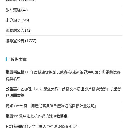
教師甄選
(42)
未分類
(1,285)
總務處公告
(42)
輔導室公告
(1,222)
近期文章
重要
衛生組
115年度健康促進創意競賽-健康新視界海報設計與電繪比賽
得獎名單
公告
高市圖辦理「2026朗聲大賞：朗讀文本演出影片徵選活動」之活動
辦法
圖書館
轉知115年 度「周產期高風險孕產婦追蹤關懷計畫說明」
重要
115繁星推薦校內選填說明
教務處
HOT
註冊組
115 學年度大學學測成績查詢公告