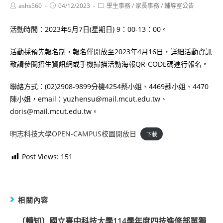
Post
Post
Post
ashs560
04/12/2023
學生事務
/
家長事務
/
輔導室公告
author:
published:
category:
活動時間：2023年5月7日(星期日) 9：00-13：00。
活動採預先報名制，報名僅開放至2023年4月16日，詳細活動資訊
敬請參閱招生資訊網或手機掃描活動海報QR-CODE碼進行報名。
聯絡方式：(02)2908-9899分機4254蔡小姐、4469蘇小姐、4470
陳小姐，email：yuzhensu@mail.mcut.edu.tw、
doris@mail.mcut.edu.tw。
明志科技大學OPEN-CAMPUS校園開放日
下載
Post Views:
151
相關內容
〔轉知〕國立臺中科技大學114學年度四技進修部單獨