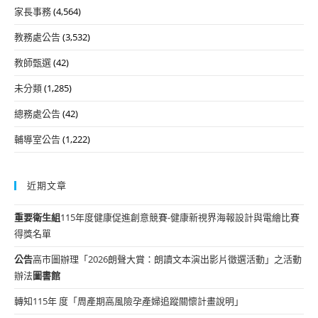
家長事務
(4,564)
教務處公告
(3,532)
教師甄選
(42)
未分類
(1,285)
總務處公告
(42)
輔導室公告
(1,222)
近期文章
重要
衛生組
115年度健康促進創意競賽-健康新視界海報設計與電繪比賽
得獎名單
公告
高市圖辦理「2026朗聲大賞：朗讀文本演出影片徵選活動」之活動
辦法
圖書館
轉知115年 度「周產期高風險孕產婦追蹤關懷計畫說明」