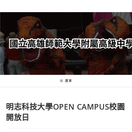
跳
轉
至
主
要
內
容
選單
明志科技大學OPEN CAMPUS校園
開放日