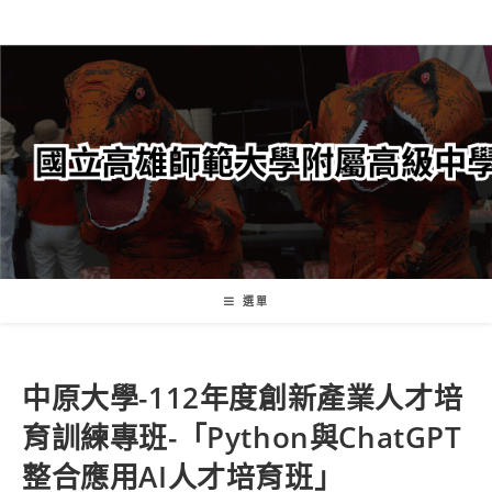
跳
轉
至
主
要
內
容
選單
中原大學-112年度創新產業人才培
育訓練專班-「Python與ChatGPT
整合應用AI人才培育班」