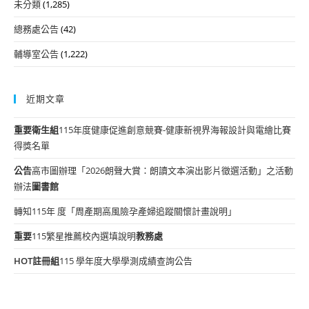
未分類
(1,285)
總務處公告
(42)
輔導室公告
(1,222)
近期文章
重要
衛生組
115年度健康促進創意競賽-健康新視界海報設計與電繪比賽
得獎名單
公告
高市圖辦理「2026朗聲大賞：朗讀文本演出影片徵選活動」之活動
辦法
圖書館
轉知115年 度「周產期高風險孕產婦追蹤關懷計畫說明」
重要
115繁星推薦校內選填說明
教務處
HOT
註冊組
115 學年度大學學測成績查詢公告