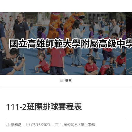
跳
轉
至
主
要
內
容
選單
111-2班際排球賽程表
Post
Post
Post
學務處
05/15/2023
1. 頭條消息
/
學生事務
author:
published:
category: