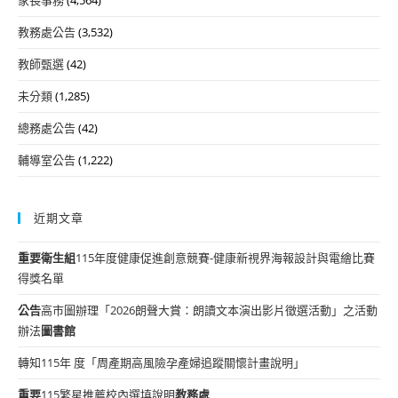
教務處公告
(3,532)
教師甄選
(42)
未分類
(1,285)
總務處公告
(42)
輔導室公告
(1,222)
近期文章
重要
衛生組
115年度健康促進創意競賽-健康新視界海報設計與電繪比賽
得獎名單
公告
高市圖辦理「2026朗聲大賞：朗讀文本演出影片徵選活動」之活動
辦法
圖書館
轉知115年 度「周產期高風險孕產婦追蹤關懷計畫說明」
重要
115繁星推薦校內選填說明
教務處