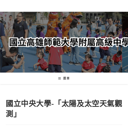
跳
轉
至
主
要
內
容
選單
國立中央大學-「太陽及太空天氣觀
測」