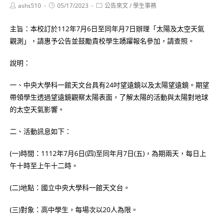
Post
Post
Post
ashs510
05/17/2023
公告來文
/
學生事務
author:
published:
category:
主旨：本校訂於112年7月6日至同年月7日辦理「太陽及太空天氣
觀測」，請惠予公告並鼓勵貴校學生踴躍報名參加，請查照。
說明：
一、中央大學科一館天文台具有24吋望遠鏡以及太陽望遠鏡。期望
帶領學生透過望遠鏡觀察太陽表面，了解太陽的活動與太陽對地球
的太空天氣影響。
二、活動訊息如下：
(一)時間：1112年7月6日(四)至同年月7日(五)，為期兩天，每日上
午十時至上午十二時。
(二)地點：國立中央大學科一館天文台。
(三)對象：高中學生，每場次以20人為限。