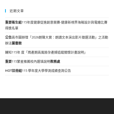
近期文章
重要
衛生組
115年度健康促進創意競賽-健康新視界海報設計與電繪比賽
得獎名單
公告
高市圖辦理「2026朗聲大賞：朗讀文本演出影片徵選活動」之活動
辦法
圖書館
轉知115年 度「周產期高風險孕產婦追蹤關懷計畫說明」
重要
115繁星推薦校內選填說明
教務處
HOT
註冊組
115 學年度大學學測成績查詢公告