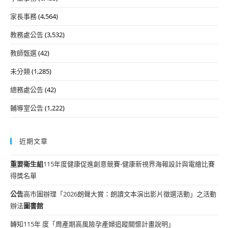
家長事務
(4,564)
教務處公告
(3,532)
教師甄選
(42)
未分類
(1,285)
總務處公告
(42)
輔導室公告
(1,222)
近期文章
重要
衛生組
115年度健康促進創意競賽-健康新視界海報設計與電繪比賽
得獎名單
公告
高市圖辦理「2026朗聲大賞：朗讀文本演出影片徵選活動」之活動
辦法
圖書館
轉知115年 度「周產期高風險孕產婦追蹤關懷計畫說明」