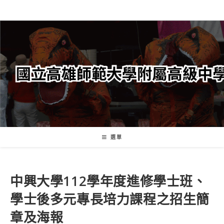
跳
轉
至
主
要
內
容
選單
中興大學112學年度進修學士班、
學士後多元專長培力課程之招生簡
章及海報