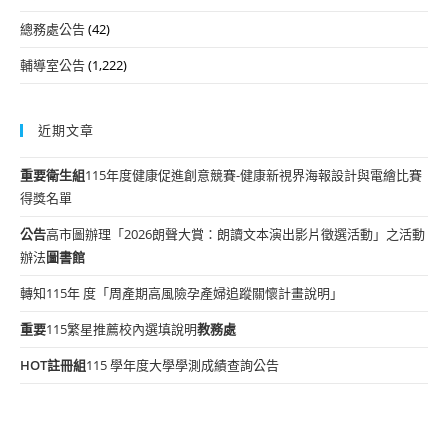
總務處公告
(42)
輔導室公告
(1,222)
近期文章
重要
衛生組
115年度健康促進創意競賽-健康新視界海報設計與電繪比賽
得獎名單
公告
高市圖辦理「2026朗聲大賞：朗讀文本演出影片徵選活動」之活動
辦法
圖書館
轉知115年 度「周產期高風險孕產婦追蹤關懷計畫說明」
重要
115繁星推薦校內選填說明
教務處
HOT
註冊組
115 學年度大學學測成績查詢公告