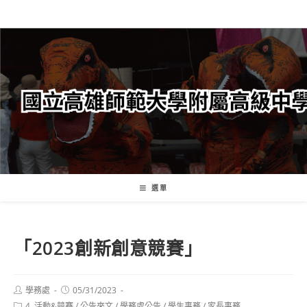
跳
轉
至
主
要
內
容
選單
「2023創新創意競賽」
Post
Post
學務處
05/31/2023
author:
published:
Post
4. 活動&競賽
/
公告來文
/
學務處公告
/
學生事務
/
家長事務