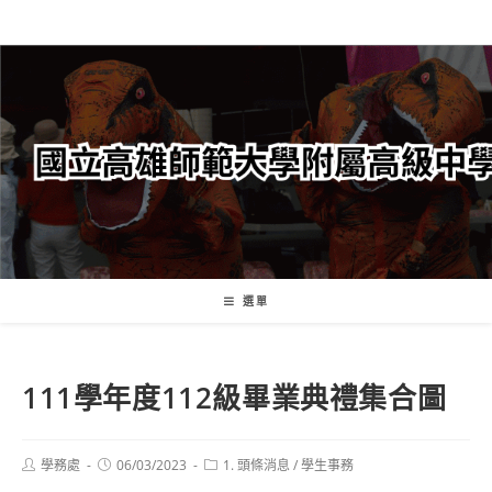
跳
轉
至
主
要
內
容
選單
111學年度112級畢業典禮集合圖
Post
Post
Post
學務處
06/03/2023
1. 頭條消息
/
學生事務
author:
published:
category: