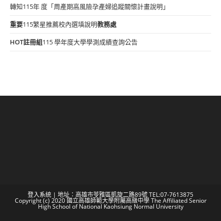
轉知115年 度「周產期高風險孕產婦追蹤關懷計畫說明」
重要
115繁星推薦校內選填說明
教務處
HOT
註冊組
115 學年度大學學測成績查詢公告
登入系統
| 地址：高雄市苓雅區凱旋二路89號 TEL:07-7613875
Copyright (c) 2020 國立高雄師範大學附屬高級中學 The Affiliated Senior
High School of National Kaohsiung Normal University