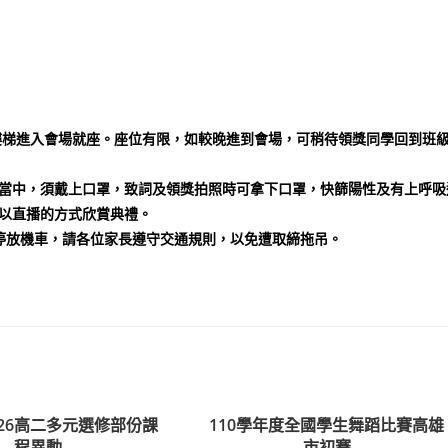
的樓梯進入會場就座。座位有限，如較晚進到會場，可稍待領獎同學回到班
當中，須戴上口罩，致詞及領獎拍照時可拿下口罩，快篩陽性及有上呼吸
以直播的方式欣賞典禮。
可停放機車，請各位家長遵守交通規則，以免遭取締拖吊。
/26高二多元選修部份課
110學年度全國學生舞蹈比賽高雄
程異動
市初賽