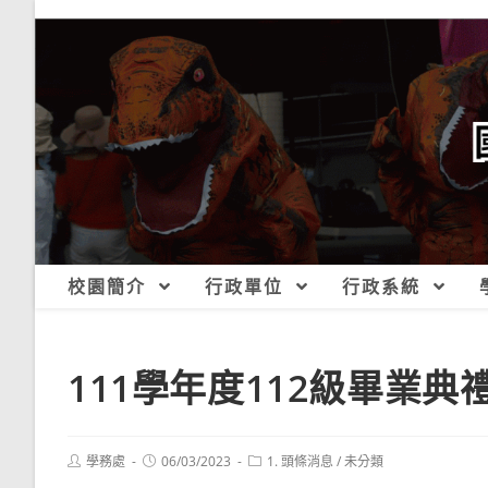
跳
轉
至
主
要
內
容
校園簡介
行政單位
行政系統
111學年度112級畢業典
Post
Post
Post
學務處
06/03/2023
1. 頭條消息
/
未分類
author:
published:
category: