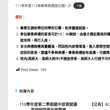
111學年度112級畢業典禮座位圖1.2F
下載
備註：
畢業生請依帶位同學的引導，依序盡速就座。
參加畢業典禮的家長可於13：30開始，由後方靠近郵局
就坐時，再行入座。
本次典禮無需測量體溫，然因校內疫情增溫，進入密閉空間
症狀的家長，建議不參與典禮。畢業典禮設有直播，可選擇
校內(高師大、高師大附中)不開放停車，高師大人行道不
Post Views:
169
相關內容
110學年度第二學期國中部資賦優
【公告】6
異縮短修業年限簡章