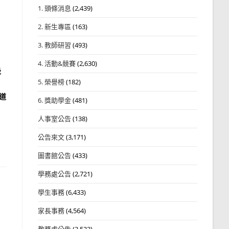
1. 頭條消息
(2,439)
2. 新生專區
(163)
3. 教師研習
(493)
4. 活動&競賽
(2,630)
級
5. 榮譽榜
(182)
道
6. 獎助學金
(481)
人事室公告
(138)
公告來文
(3,171)
圖書館公告
(433)
學務處公告
(2,721)
學生事務
(6,433)
家長事務
(4,564)
教務處公告
(3,532)