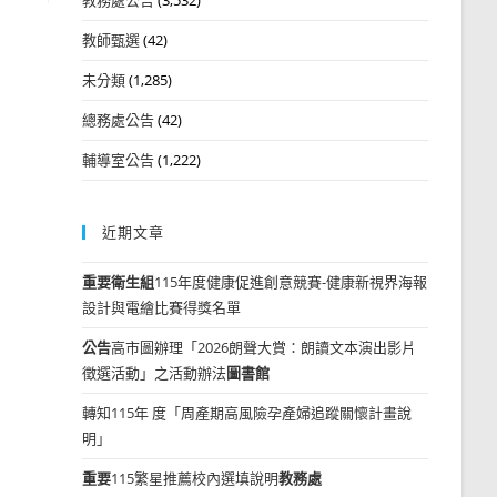
教師甄選
(42)
未分類
(1,285)
總務處公告
(42)
輔導室公告
(1,222)
近期文章
重要
衛生組
115年度健康促進創意競賽-健康新視界海報
設計與電繪比賽得獎名單
公告
高市圖辦理「2026朗聲大賞：朗讀文本演出影片
徵選活動」之活動辦法
圖書館
轉知115年 度「周產期高風險孕產婦追蹤關懷計畫說
明」
重要
115繁星推薦校內選填說明
教務處