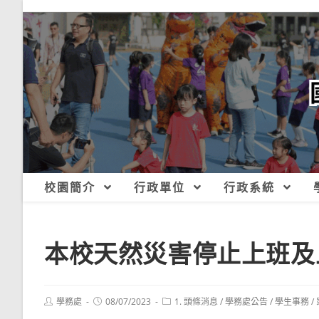
跳
轉
至
主
要
內
容
校園簡介
行政單位
行政系統
本校天然災害停止上班及
Post
Post
Post
學務處
08/07/2023
1. 頭條消息
/
學務處公告
/
學生事務
/
author:
published:
category: