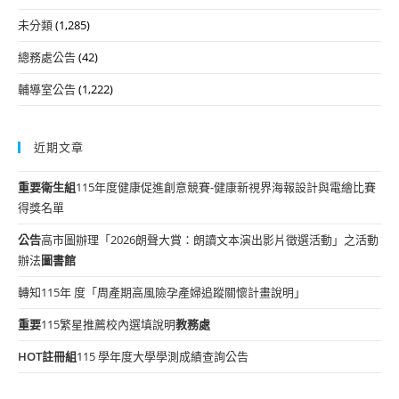
未分類
(1,285)
總務處公告
(42)
輔導室公告
(1,222)
近期文章
重要
衛生組
115年度健康促進創意競賽-健康新視界海報設計與電繪比賽
得獎名單
公告
高市圖辦理「2026朗聲大賞：朗讀文本演出影片徵選活動」之活動
辦法
圖書館
轉知115年 度「周產期高風險孕產婦追蹤關懷計畫說明」
重要
115繁星推薦校內選填說明
教務處
HOT
註冊組
115 學年度大學學測成績查詢公告