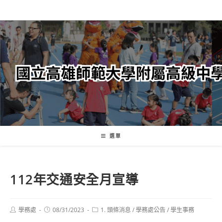
跳
轉
至
主
要
內
容
選單
112年交通安全月宣導
Post
Post
Post
學務處
08/31/2023
1. 頭條消息
/
學務處公告
/
學生事務
author:
published:
category: