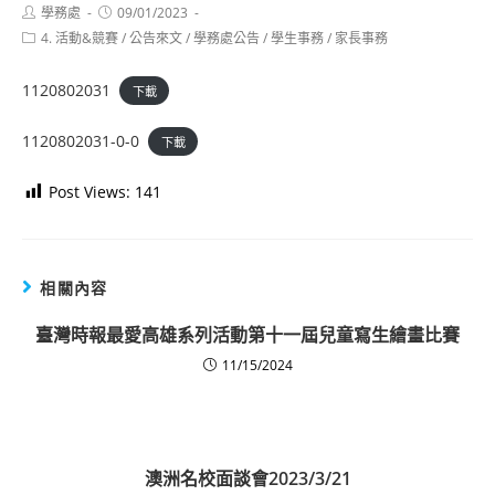
Post
Post
學務處
09/01/2023
author:
published:
Post
4. 活動&競賽
/
公告來文
/
學務處公告
/
學生事務
/
家長事務
category:
1120802031
下載
1120802031-0-0
下載
Post Views:
141
相關內容
臺灣時報最愛高雄系列活動第十一屆兒童寫生繪畫比賽
11/15/2024
澳洲名校面談會2023/3/21