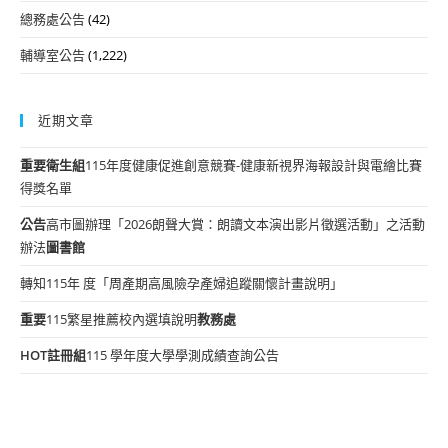
總務處公告
(42)
輔導室公告
(1,222)
近期文章
重要
衛生組
115年度健康促進創意競賽-健康新視界海報設計與電繪比賽
得獎名單
公告
高市圖辦理「2026朗聲大賞：朗讀文本演出影片徵選活動」之活動
辦法
圖書館
轉知115年 度「周產期高風險孕產婦追蹤關懷計畫說明」
重要
115繁星推薦校內選填說明
教務處
HOT
註冊組
115 學年度大學學測成績查詢公告