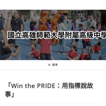
跳
轉
至
主
要
內
容
選單
「Win the PRIDE：用指標說故
事」