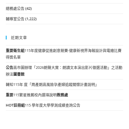
總務處公告
(42)
輔導室公告
(1,222)
近期文章
重要
衛生組
115年度健康促進創意競賽-健康新視界海報設計與電繪比賽
得獎名單
公告
高市圖辦理「2026朗聲大賞：朗讀文本演出影片徵選活動」之活動
辦法
圖書館
轉知115年 度「周產期高風險孕產婦追蹤關懷計畫說明」
重要
115繁星推薦校內選填說明
教務處
HOT
註冊組
115 學年度大學學測成績查詢公告