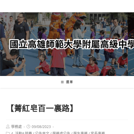
跳
轉
至
主
要
內
容
選單
【菁紅皂百一裏路】
Post
Post
學務處
09/08/2023
author:
published:
Post
4. 活動&競賽
/
公告來文
/
學務處公告
/
學生事務
/
家長事務